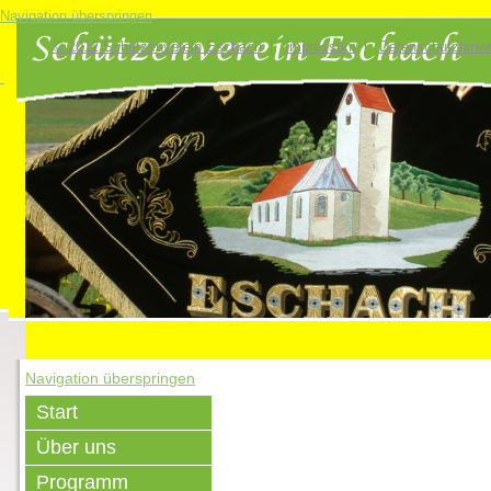
Navigation überspringen
© 2012 Schützenverein Eschach
Impressum
Datenschutzhinw
Navigation überspringen
Start
Über uns
Programm